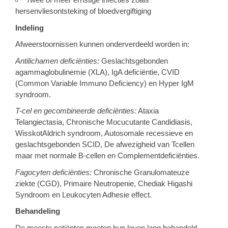
hersenvliesontsteking of bloedvergiftiging
Indeling
Afweerstoornissen kunnen onderverdeeld worden in:
Antilichamen deficiënties:
Geslachtsgebonden
agammaglobulinemie (XLA), IgA deficiëntie, CVID
(Common Variable Immuno Deficiency) en Hyper IgM
syndroom.
T-cel en gecombineerde deficiënties:
Ataxia
Telangiectasia, Chronische Mocucutante Candidiasis,
WisskotAldrich syndroom, Autosomale recessieve en
geslachtsgebonden SCID, De afwezigheid van Tcellen
maar met normale B-cellen en Complementdeficiënties.
Fagocyten deficiënties:
Chronische Granulomateuze
ziekte (CGD), Primaire Neutropenie, Chediak Higashi
Syndroom en Leukocyten Adhesie effect.
Behandeling
De meeste patiënten moeten hun leven lang behandeld