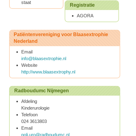
staat
Registratie
AGORA
Patiëntenvereniging voor Blaasextrophie
Nederland
Email
info@blaasextrophie.nl
Website
http://www.blaasextrophy.nl
Radboudumc Nijmegen
Afdeling
Kinderurologie
Telefoon
024 3613803
Email
poli.uro@radboudumc.nl