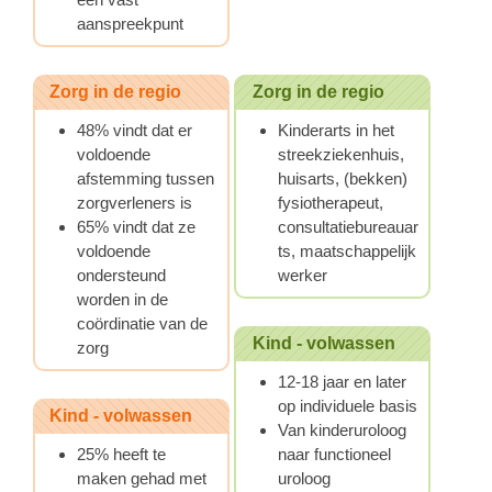
aanspreekpunt
Zorg in de regio
Zorg in de regio
48% vindt dat er
Kinderarts in het
voldoende
streekziekenhuis,
afstemming tussen
huisarts, (bekken)
zorgverleners is
fysiotherapeut,
65% vindt dat ze
consultatiebureauar
voldoende
ts, maatschappelijk
ondersteund
werker
worden in de
coördinatie van de
Kind - volwassen
zorg
12-18 jaar en later
op individuele basis
Kind - volwassen
Van kinderuroloog
25% heeft te
naar functioneel
maken gehad met
uroloog