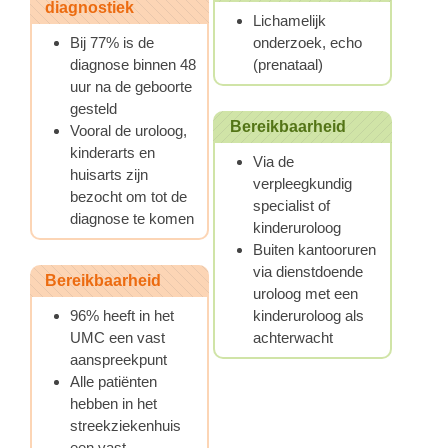
diagnostiek
Lichamelijk
Bij 77% is de
onderzoek, echo
diagnose binnen 48
(prenataal)
uur na de geboorte
gesteld
Bereikbaarheid
Vooral de uroloog,
kinderarts en
Via de
huisarts zijn
verpleegkundig
bezocht om tot de
specialist of
diagnose te komen
kinderuroloog
Buiten kantooruren
via dienstdoende
Bereikbaarheid
uroloog met een
96% heeft in het
kinderuroloog als
UMC een vast
achterwacht
aanspreekpunt
Alle patiënten
hebben in het
streekziekenhuis
een vast