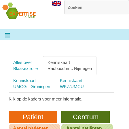
Alles over
Kenniskaart
Blaasextrofie
Radboudumc Nijmegen
Kenniskaart
Kenniskaart
UMCG - Groningen
WKZ/UMCU
Klik op de kaders voor meer informatie.
Patiënt
Centrum
Aantal patiënten
Aantal patiënten