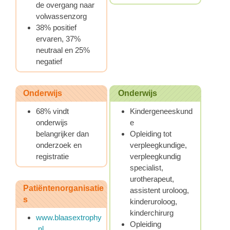
de overgang naar
volwassenzorg
38% positief
ervaren, 37%
neutraal en 25%
negatief
Onderwijs
Onderwijs
68% vindt
Kindergeneeskund
onderwijs
e
belangrijker dan
Opleiding tot
onderzoek en
verpleegkundige,
registratie
verpleegkundig
specialist,
urotherapeut,
Patiëntenorganisatie
assistent uroloog,
s
kinderuroloog,
kinderchirurg
www.blaasextrophy
Opleiding
.nl