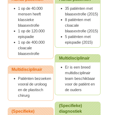
1 op de 40.000
35 patiënten met
mensen heeft
blaasextrofie (2015)
klassieke
8 patiënten met
blaasextrofie
cloacale
1 op de 120.000
blaasextrofie (2015)
epispadie
5 patiënten met
1 op de 400.000
epispadie (2015)
cloacale
blaasextrofie
Multidisciplinair
Er is een breed
Multidisciplinair
multidisciplinair
Patiënten bezoeken
team beschikbaar
vooral de uroloog
voor de patiënt en
en de plastisch
de ouders
chirurg
(Specifieke)
(Specifieke)
diagnostiek