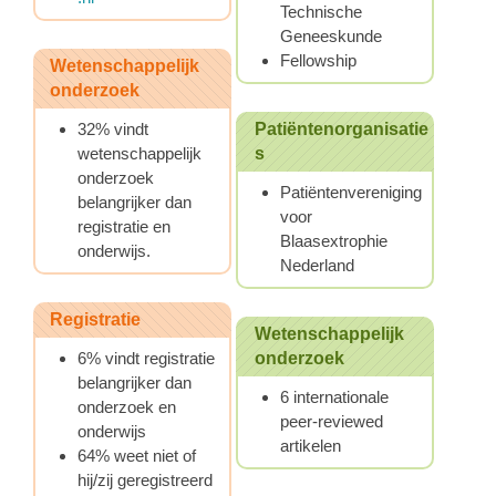
Technische
Geneeskunde
Fellowship
Wetenschappelijk
onderzoek
32% vindt
Patiëntenorganisatie
wetenschappelijk
s
onderzoek
Patiëntenvereniging
belangrijker dan
voor
registratie en
Blaasextrophie
onderwijs.
Nederland
Registratie
Wetenschappelijk
6% vindt registratie
onderzoek
belangrijker dan
6 internationale
onderzoek en
peer-reviewed
onderwijs
artikelen
64% weet niet of
hij/zij geregistreerd