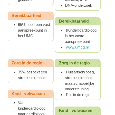
DNA-onderzoek
Bereikbaarheid
Bereikbaarheid
65% heeft een vast
aanspreekpunt in
(Kinder)cardioloog
het UMC
is het vaste
aanspreekpunt
www.umcg.nl
Zorg in de regio
Zorg in de regio
35% bezoekt een
Huisartsen(post),
streekziekenhuis
streekziekenhuis,
maatschappelijke
ondersteuning
Kind - volwassen
Poli in de regio
Van
kindercardioloog
Kind - volwassen
naar cardioloog