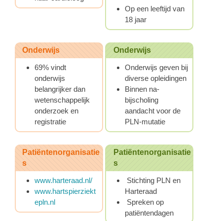
Op een leeftijd van
18 jaar
Onderwijs
Onderwijs
69% vindt
Onderwijs geven bij
onderwijs
diverse opleidingen
belangrijker dan
Binnen na-
wetenschappelijk
bijscholing
onderzoek en
aandacht voor de
registratie
PLN-mutatie
Patiëntenorganisatie
Patiëntenorganisatie
s
s
www.harteraad.nl/
Stichting PLN en
www.hartspierziekt
Harteraad
epln.nl
Spreken op
patiëntendagen