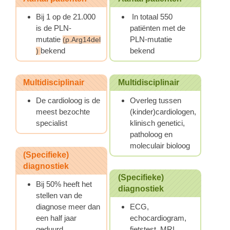
Bij 1 op de 21.000
In totaal 550
is de PLN-
patiënten met de
mutatie
PLN-mutatie
(p.Arg14del
bekend
bekend
)
Multidisciplinair
Multidisciplinair
De cardioloog is de
Overleg tussen
meest bezochte
(kinder)cardiologen,
specialist
klinisch genetici,
patholoog en
moleculair bioloog
(Specifieke)
diagnostiek
(Specifieke)
Bij 50% heeft het
diagnostiek
stellen van de
diagnose meer dan
ECG,
een half jaar
echocardiogram,
geduurd
fietstest, MRI